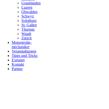
Graubünden
Luzern
Obwalden
Schwyz
Solothurn
St. Gallen
Thurgau
Waadt
Zürich
Motorgeräte-
mechaniker
Veranstaltungen
Tipps und Tricks
Extranet
Kontakt
Partner