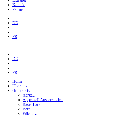
Extranet
Kontakt
Partner
DE
|
FR
DE
|
FR
Home
Über uns
ch-motorist
Aargau
Appenzell Ausserrhoden
Basel-Land
Bern
Fribourg