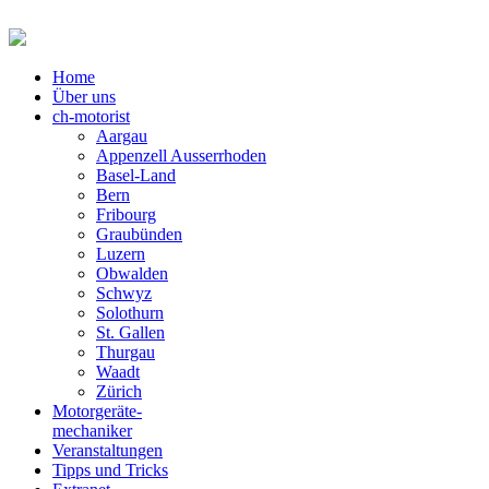
Home
Über uns
ch-motorist
Aargau
Appenzell Ausserrhoden
Basel-Land
Bern
Fribourg
Graubünden
Luzern
Obwalden
Schwyz
Solothurn
St. Gallen
Thurgau
Waadt
Zürich
Motorgeräte-
mechaniker
Veranstaltungen
Tipps und Tricks