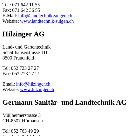
Tel.: 071 642 11 55
Fax: 071 642 36 55
E-Mail:
info@landtechnik-sulgen.ch
Website:
www.landtechnik-sulgen.ch
Hilzinger AG
Land- und Gartentechnik
Schaffhauserstrasse 111
8500 Frauenfeld
Tel: 052 723 27 27
Fax: 052 723 27 21
Email:
info@hilzinger.ch
Website:
www.hilzinger.ch
Germann Sanitär- und Landtechnik AG
Müllheimerstrasse 3
CH-8507 Hörhausen
Tel: 052 763 49 29