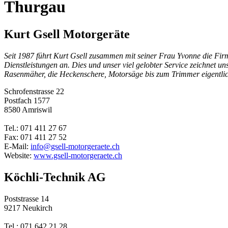
Thurgau
Kurt Gsell Motorgeräte
Seit 1987 führt Kurt Gsell zusammen mit seiner Frau Yvonne die Firm
Dienstleistungen an. Dies und unser viel gelobter Service zeichnet 
Rasenmäher, die Heckenschere, Motorsäge bis zum Trimmer eigentlich
Schrofenstrasse 22
Postfach 1577
8580 Amriswil
Tel.: 071 411 27 67
Fax: 071 411 27 52
E-Mail:
info@gsell-motorgeraete.ch
Website:
www.gsell-motorgeraete.ch
Köchli-Technik AG
Poststrasse 14
9217 Neukirch
Tel.: 071 642 21 28