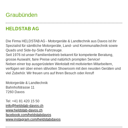
Graubünden
HELDSTAB AG
Die Firma HELDSTAB AG - Motorgeräte & Landtechnik aus Davos ist ihr
Spezialist für sämtliche Motorgeräte, Land- und Kommunaltechnik sowie
Quads und Side-by-Side Fahrzeuge.
Seit 1976 ist unser Familienbetrieb bekannt für kompetente Beratung,
grosse Auswahl, faire Preise und natürlich prompten Service!
Neben einer top ausgerüsteten Werkstatt mit motivierten Mitarbeitern,
verfügen wir über einen stilvollen Showroom mit den neusten Geräten und
viel Zubehör. Wir freuen uns auf Ihren Besuch oder Anruf!
Motorgeräte & Landtechnik
Bahnhofstrasse 11
7260 Davos
Tel: +41 81 420 15 50
info@heldstab-davos.ch
www.heldstab-davos.ch
facebook.com/heldstabdavos
www.instagram.com/heldstabdavos