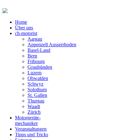
Home
Über uns
ch-motorist
Aargau
Appenzell Ausserrhoden
Basel-Land
Bern
Fribourg
Graubünden
Luzern
Obwalden
Schwyz
Solothurn
St. Gallen
Thurgau
Waadt
Zürich
Motorgeräte-
mechaniker
Veranstaltungen
Tipps und Tricks