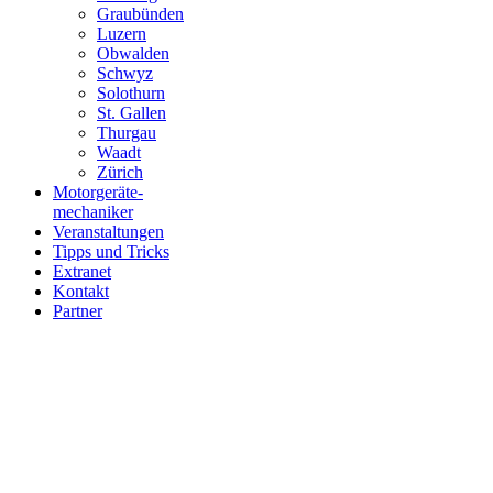
Graubünden
Luzern
Obwalden
Schwyz
Solothurn
St. Gallen
Thurgau
Waadt
Zürich
Motorgeräte-
mechaniker
Veranstaltungen
Tipps und Tricks
Extranet
Kontakt
Partner