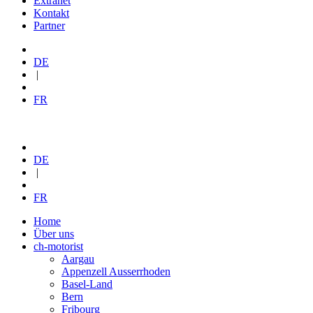
Extranet
Kontakt
Partner
DE
|
FR
DE
|
FR
Home
Über uns
ch-motorist
Aargau
Appenzell Ausserrhoden
Basel-Land
Bern
Fribourg