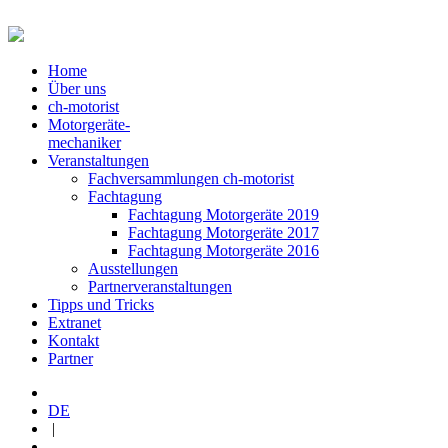
Home
Über uns
ch-motorist
Motorgeräte-
mechaniker
Veranstaltungen
Fachversammlungen ch-motorist
Fachtagung
Fachtagung Motorgeräte 2019
Fachtagung Motorgeräte 2017
Fachtagung Motorgeräte 2016
Ausstellungen
Partnerveranstaltungen
Tipps und Tricks
Extranet
Kontakt
Partner
DE
|